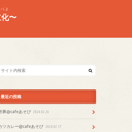
いくよ
立化〜
最近の投稿
酢豚@cafeあそび
2024.02.26
カツカレー@cafeあそび
2024.02.17