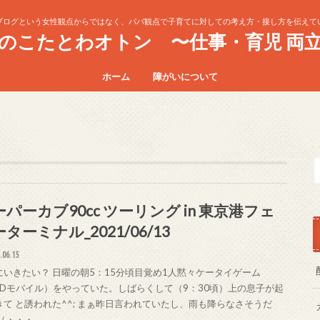
ブログという女性観点からではなく、パパ観点で子育てに対しての考え方・接し方を伝えて
のこたとわオトン 〜仕事・育児 両
ホーム
障がいについて
パーカブ90cc ツーリング in 東京港フェ
ターミナル_2021/06/13
.06.15
にいきたい？ 日曜の朝5：15分頃目覚め1人黙々ケータイゲーム
ODモバイル）をやっていた。しばらくして（9：30頃）上の息子が起
きて と誘われた^^; まぁ昨日言われていたし、雨も降らなさそうだ
（・・・…