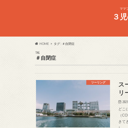
ママ
３児
HOME
タグ : ＃自閉症
TAG
＃自閉症
スー
ツーリング
リー
2021
どこ
（C
きて
し。 